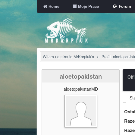
Home
Moje Prace
Forum
Witam na stronie MrKarpiuk'a
Profil: aloetopakist
aloetopakistan
Off
aloetopakistanMD
St
Ostat
Raze
Raze