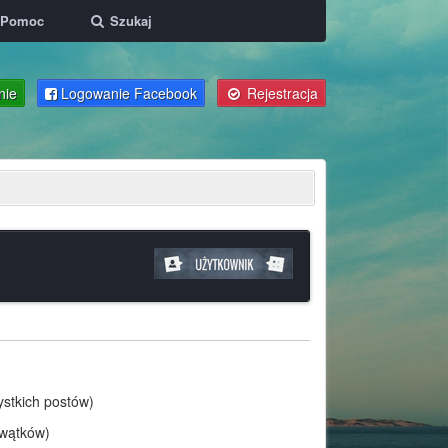
Pomoc
Szukaj
nie
Logowanie Facebook
Rejestracja
ystkich postów)
 wątków)