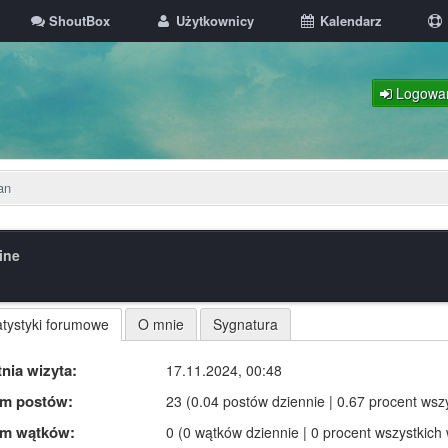
ShoutBox
Użytkownicy
Kalendarz
Logowa
an
line
atystyki forumowe
O mnie
Sygnatura
nia wizyta:
17.11.2024, 00:48
m postów:
23 (0.04 postów dziennie | 0.67 procent wsz
m wątków:
0 (0 wątków dziennie | 0 procent wszystkich