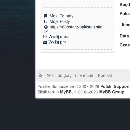
Spęd
Pole
Moje Tematy
Moje Posty
Item
https://888starz-pakistan.site
Data 
Wyślij e-mail
Wyślij pm
Czas
Wróć do góry
Lite mode
Kontakt
Polskie tłumaczenie © 2007-2026
Polski Suppor
Silnik forum
MyBB
, © 2002-2026
MyBB Group
.