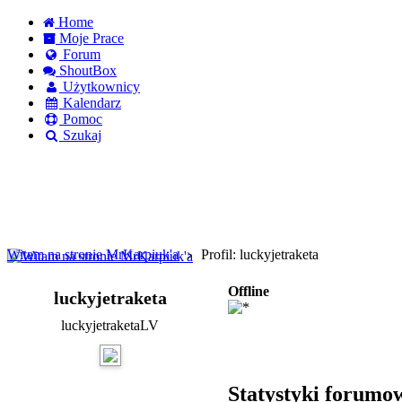
Home
Moje Prace
Forum
ShoutBox
Użytkownicy
Kalendarz
Pomoc
Szukaj
Logowanie
Logowanie Facebook
Rejestracja
Witam na stronie MrKarpiuk'a
Profil: luckyjetraketa
Offline
luckyjetraketa
luckyjetraketaLV
Statystyki forumo