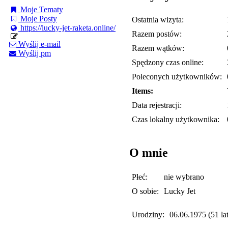
Moje Tematy
Moje Posty
Ostatnia wizyta:
https://lucky-jet-raketa.online/
Razem postów:
Wyślij e-mail
Razem wątków:
Wyślij pm
Spędzony czas online:
Poleconych użytkowników:
Items:
Data rejestracji:
Czas lokalny użytkownika:
O mnie
Płeć:
nie wybrano
O sobie:
Lucky Jet
Urodziny:
06.06.1975 (51 lat