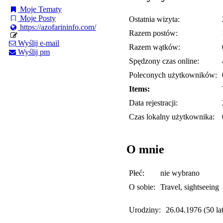
Moje Tematy
Moje Posty
Ostatnia wizyta:
https://azofarininfo.com/
Razem postów:
Wyślij e-mail
Razem wątków:
Wyślij pm
Spędzony czas online:
Poleconych użytkowników:
Items:
Data rejestracji:
Czas lokalny użytkownika:
O mnie
Płeć:
nie wybrano
O sobie:
Travel, sightseeing
Urodziny:
26.04.1976 (50 lat