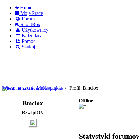
Home
Moje Prace
Forum
ShoutBox
Użytkownicy
Kalendarz
Pomoc
Szukaj
Logowanie
Logowanie Facebook
Rejestracja
Witam na stronie MrKarpiuk'a
Profil: Bmciox
Offline
Bmciox
BzwfpfOV
Statystyki forumo