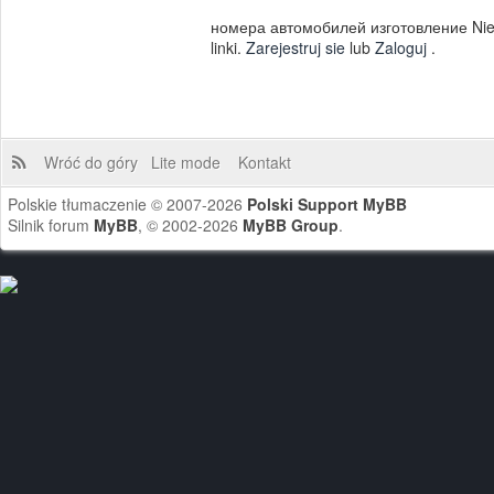
номера автомобилей изготовление Nie
linki.
Zarejestruj sie
lub
Zaloguj
.
Wróć do góry
Lite mode
Kontakt
Polskie tłumaczenie © 2007-2026
Polski Support MyBB
Silnik forum
MyBB
, © 2002-2026
MyBB Group
.