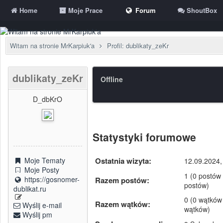
Home
Moje Prace
Forum
ShoutBox
Witam na stronie MrKarpiuk'a
Profil: dublikaty_zeKr
dublikaty_zeKr
Offline
D_dbKrO
Statystyki forumowe
Ostatnia wizyta:
Moje Tematy
12.09.2024,
Moje Posty
1 (0 postów 
https://gosnomer-
Razem postów:
postów)
dublikat.ru
0 (0 wątków 
Razem wątków:
Wyślij e-mail
wątków)
Wyślij pm