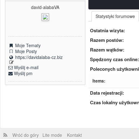
david-alabaVA
Statystyki forumowe
Ostatnia wizyta:
Razem postów:
Moje Tematy
Razem wątków:
Moje Posty
https://davidalaba-cz.biz
Spędzony czas online:
Wyślij e-mail
Poleconych użytkown
Wyślij pm
Items:
Data rejestracji:
Czas lokalny użytkown
Wróć do góry
Lite mode
Kontakt