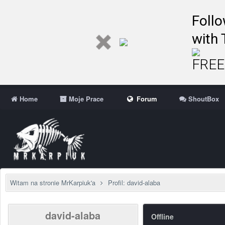
Follo
with 
FREE 
Home
Moje Prace
Forum
ShoutBox
Witam na stronie MrKarpiuk'a
Profil: david-alaba
david-alaba
Offline