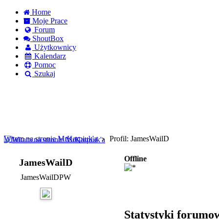
Home
Moje Prace
Forum
ShoutBox
Użytkownicy
Kalendarz
Pomoc
Szukaj
Logowanie
Logowanie Facebook
Rejestracja
Witam na stronie MrKarpiuk'a
Profil: JamesWailD
Offline
JamesWailD
JamesWailDPW
Statystyki forumo