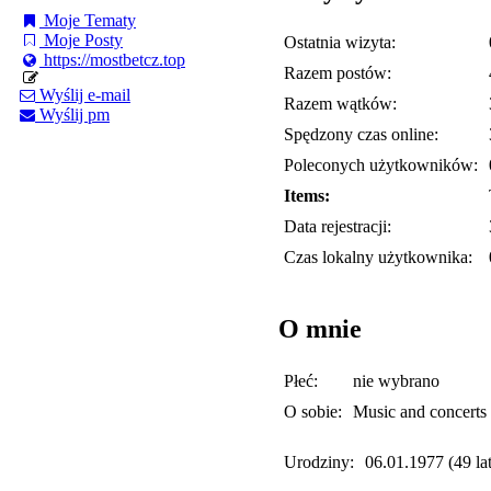
Moje Tematy
Moje Posty
Ostatnia wizyta:
https://mostbetcz.top
Razem postów:
Wyślij e-mail
Razem wątków:
Wyślij pm
Spędzony czas online:
Poleconych użytkowników:
Items:
Data rejestracji:
Czas lokalny użytkownika:
O mnie
Płeć:
nie wybrano
O sobie:
Music and concerts
Urodziny:
06.01.1977 (49 lat