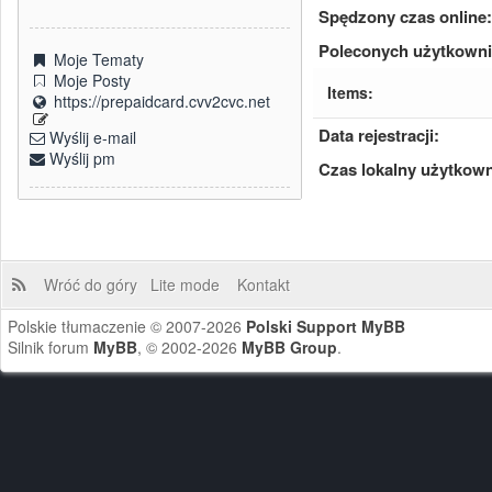
Spędzony czas online:
Poleconych użytkown
Moje Tematy
Moje Posty
Items:
https://prepaidcard.cvv2cvc.net
Data rejestracji:
Wyślij e-mail
Wyślij pm
Czas lokalny użytkown
Wróć do góry
Lite mode
Kontakt
Polskie tłumaczenie © 2007-2026
Polski Support MyBB
Silnik forum
MyBB
, © 2002-2026
MyBB Group
.