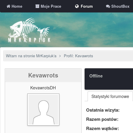
Home
Moje Prace
Forum
ShoutBox
Witam na stronie MrKarpiuk'a
Profil: Kevawrots
Kevawrots
Offline
KevawrotsDH
Statystyki forumowe
Ostatnia wizyta:
Razem postów:
Razem wątków: