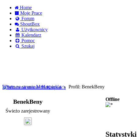
Home
Moje Prace
Forum
ShoutBox
Użytkownicy
Kalendarz
Pomoc
Szukaj
Logowanie
Logowanie Facebook
Rejestracja
Witam na stronie MrKarpiuk'a
Profil: BenekBeny
Offline
BenekBeny
Świeżo zarejestrowany
Statystyk