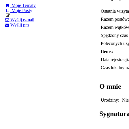
Moje Tematy
Moje Posty
Ostatnia wizyta
Razem postów:
Wyślij e-mail
Wyślij pm
Razem wątków
Spędzony czas 
Poleconych uż
Items:
Data rejestracji:
Czas lokalny u
O mnie
Urodziny:
Nie
Sygnatur