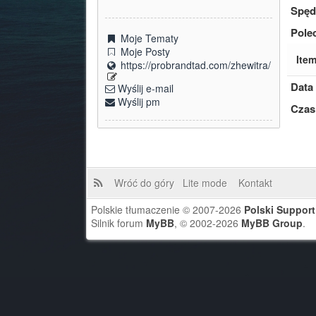
Spęd
Pole
Moje Tematy
Moje Posty
Item
https://probrandtad.com/zhewitra/
Data 
Wyślij e-mail
Wyślij pm
Czas
Wróć do góry
Lite mode
Kontakt
Polskie tłumaczenie © 2007-2026
Polski Suppor
Silnik forum
MyBB
, © 2002-2026
MyBB Group
.