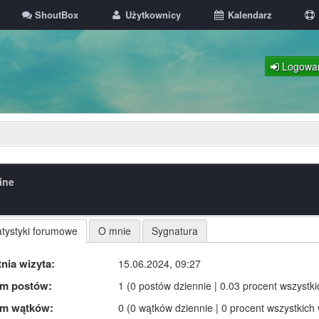
ShoutBox
Użytkownicy
Kalendarz
Logowa
line
atystyki forumowe
O mnie
Sygnatura
nia wizyta:
15.06.2024, 09:27
m postów:
1 (0 postów dziennie | 0.03 procent wszystk
m wątków:
0 (0 wątków dziennie | 0 procent wszystkich