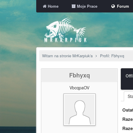
Home
Moje Prace
Forum
Witam na stronie MrKarpiuk'a
Profil: Fbhyxq
Fbhyxq
Off
VbcqpaOV
St
Ostat
Raze
Raze