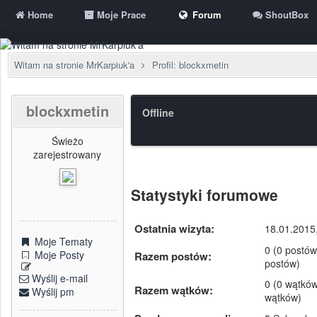
Home
Moje Prace
Forum
ShoutBox
Witam na stronie MrKarpiuk'a
Profil: blockxmetin
blockxmetin
Offline
Świeżo
zarejestrowany
Statystyki forumowe
Ostatnia wizyta:
18.01.2015
Moje Tematy
0 (0 postów
Moje Posty
Razem postów:
postów)
Wyślij e-mail
0 (0 wątków
Razem wątków:
Wyślij pm
wątków)