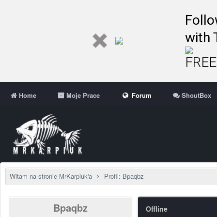
Follo
with 
FREE 
Home
Moje Prace
Forum
ShoutBox
Witam na stronie MrKarpiuk'a
Profil: Bpaqbz
Bpaqbz
Offline