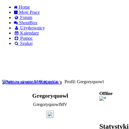
Home
Moje Prace
Forum
ShoutBox
Użytkownicy
Kalendarz
Pomoc
Szukaj
Logowanie
Logowanie Facebook
Rejestracja
Witam na stronie MrKarpiuk'a
Profil: Gregoryquowl
Offline
Gregoryquowl
GregoryquowlMV
Statystyk