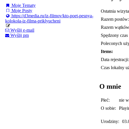
Moje Tematy
Moje Posty
Ostatnia wizyta
https://d3media.ru/iz-filmov/kto-poet-pesnya-
Razem postów:
kolokola-iz-filma-priklyucheni
Razem wątków
Wyślij e-mail
Spędzony czas 
Wyślij pm
Poleconych uż
Items:
Data rejestracji:
Czas lokalny u
O mnie
Płeć:
nie 
O sobie:
Playi
Urodziny:
03.