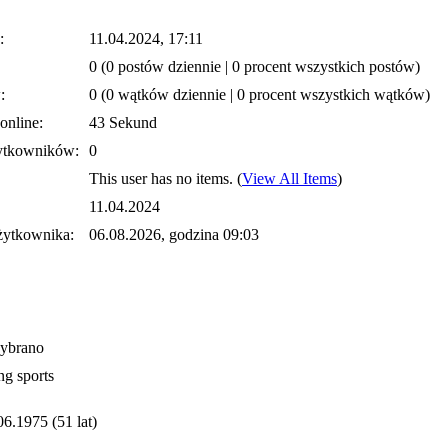
:
11.04.2024, 17:11
0 (0 postów dziennie | 0 procent wszystkich postów)
:
0 (0 wątków dziennie | 0 procent wszystkich wątków)
online:
43 Sekund
ytkowników:
0
This user has no items.
(
View All Items
)
11.04.2024
żytkownika:
06.08.2026, godzina 09:03
wybrano
ng sports
06.1975 (51 lat)