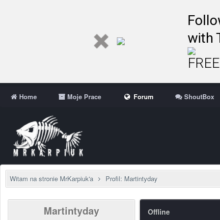
Follo
with 
FREE 
Home
Moje Prace
Forum
ShoutBox
Witam na stronie MrKarpiuk'a
Profil: Martintyday
Martintyday
Offline