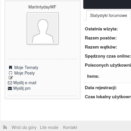
MartintydayWF
Statystyki forumowe
Ostatnia wizyta:
Razem postów:
Razem wątków:
Spędzony czas online:
Poleconych użytkown
Moje Tematy
Moje Posty
Items:
Wyślij e-mail
Data rejestracji:
Wyślij pm
Czas lokalny użytkown
Wróć do góry
Lite mode
Kontakt