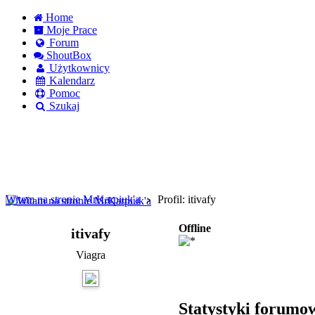
Home
Moje Prace
Forum
ShoutBox
Użytkownicy
Kalendarz
Pomoc
Szukaj
Logowanie
Logowanie Facebook
Rejestracja
Witam na stronie MrKarpiuk'a
Profil: itivafy
Offline
itivafy
Viagra
Statystyki forumo