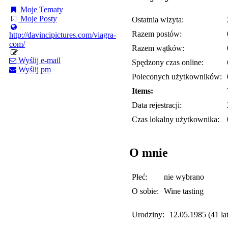
Moje Tematy
Moje Posty
Ostatnia wizyta:
Razem postów:
http://davincipictures.com/viagra-
com/
Razem wątków:
Wyślij e-mail
Spędzony czas online:
Wyślij pm
Poleconych użytkowników:
Items:
Data rejestracji:
Czas lokalny użytkownika:
O mnie
Płeć:
nie wybrano
O sobie:
Wine tasting
Urodziny:
12.05.1985 (41 lat