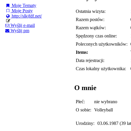
Moje Tematy
Moje Posty
Ostatnia wizyta:
http://slkjfdf.net/
Razem postów:
Wyślij e-mail
Razem wątków:
Wyślij pm
Spędzony czas online:
Poleconych użytkowników:
Items:
Data rejestracji:
Czas lokalny użytkownika:
O mnie
Płeć:
nie wybrano
O sobie:
Volleyball
Urodziny:
03.06.1987 (39 lat