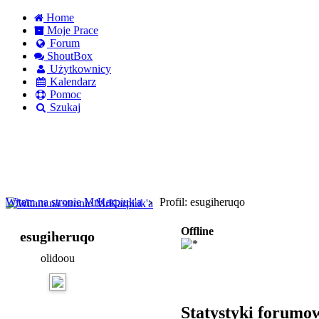
Home
Moje Prace
Forum
ShoutBox
Użytkownicy
Kalendarz
Pomoc
Szukaj
Logowanie
Logowanie Facebook
Rejestracja
Witam na stronie MrKarpiuk'a
Profil: esugiheruqo
Offline
esugiheruqo
olidoou
Statystyki forumo