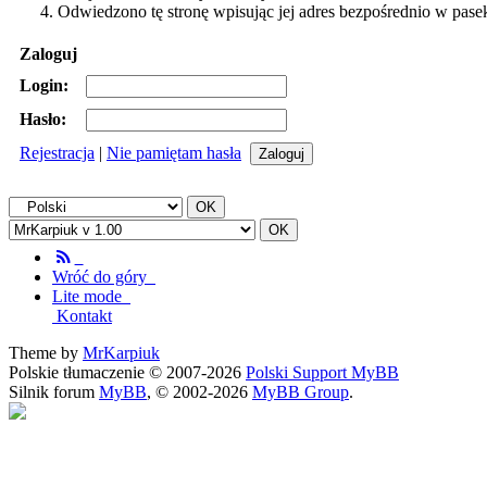
Odwiedzono tę stronę wpisując jej adres bezpośrednio w pase
Zaloguj
Login:
Hasło:
Rejestracja
|
Nie pamiętam hasła
Wróć do góry
Lite mode
Kontakt
Theme by
MrKarpiuk
Polskie tłumaczenie © 2007-2026
Polski Support MyBB
Silnik forum
MyBB
, © 2002-2026
MyBB Group
.