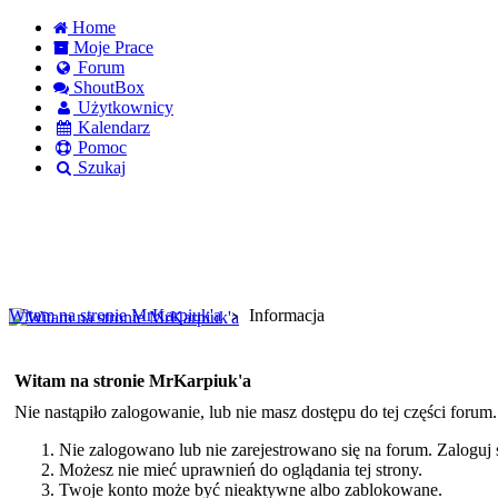
Home
Moje Prace
Forum
ShoutBox
Użytkownicy
Kalendarz
Pomoc
Szukaj
Logowanie
Logowanie Facebook
Rejestracja
Witam na stronie MrKarpiuk'a
Informacja
Witam na stronie MrKarpiuk'a
Nie nastąpiło zalogowanie, lub nie masz dostępu do tej części forum
Nie zalogowano lub nie zarejestrowano się na forum. Zaloguj si
Możesz nie mieć uprawnień do oglądania tej strony.
Twoje konto może być nieaktywne albo zablokowane.