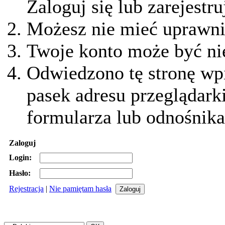
Zaloguj się lub zarejestru
Możesz nie mieć uprawnie
Twoje konto może być ni
Odwiedzono tę stronę wpi
pasek adresu przeglądark
formularza lub odnośnika
Zaloguj
Login:
Hasło:
Rejestracja
|
Nie pamiętam hasła