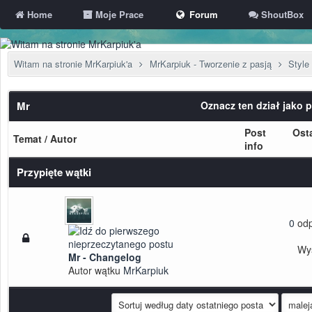
Home
Moje Prace
Forum
ShoutBox
Witam na stronie MrKarpiuk'a
MrKarpiuk - Tworzenie z pasją
Styl
Mr
Oznacz ten dział jako 
Post
Ost
Temat
/
Autor
info
Przypięte wątki
0
odp
Wy
Mr - Changelog
Autor wątku
MrKarpiuk