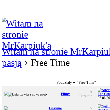
Logowanie
Logowanie Facebook
Rejestracja
Witam na stronie MrKarpiu
pasją
Free Time
Poddziały w "Free Time"
9
Filmy
The Comp
Tematów
02.06.20
Gościnie
5