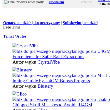
Road to 
zawitałem
Tematów
07.04.20
Oznacz ten dział jako przeczytany
|
Subskrybuj ten dział
Free Time
Temat
/
Autor
U4GM 
Force Items for Safer Raid Extractions
Autor wątku
CrystalVibe
MLB 2
Inning Guide by U4GM Boosts Progress
Autor wątku
Blustery
Diablo
Chipped Skull Mistakes to Avoid | U4GM