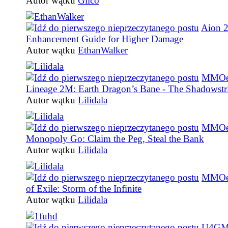
Autor wątku
Glico
Aion 
Enhancement Guide for Higher Damage
Autor wątku
EthanWalker
MMOe
Lineage 2M: Earth Dragon’s Bane - The Shadowst
Autor wątku
Lilidala
MMOe
Monopoly Go: Claim the Peg, Steal the Bank
Autor wątku
Lilidala
MMOe
of Exile: Storm of the Infinite
Autor wątku
Lilidala
U4GM