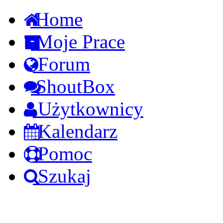
Home
Moje Prace
Forum
ShoutBox
Użytkownicy
Kalendarz
Pomoc
Szukaj