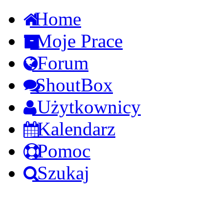
Home
Moje Prace
Forum
ShoutBox
Użytkownicy
Kalendarz
Pomoc
Szukaj