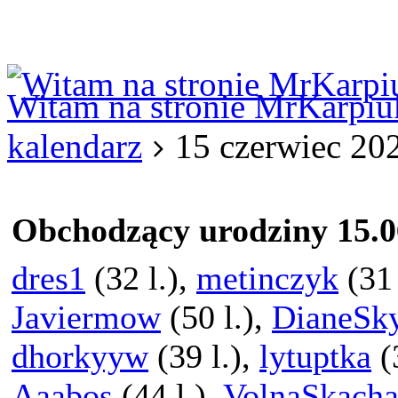
Logowanie
Logowanie Facebook
Rejestracja
Witam na stronie MrKarpiu
kalendarz
15 czerwiec 20
Obchodzący urodziny 15.0
dres1
(32 l.),
metinczyk
(31 
Javiermow
(50 l.),
DianeSk
dhorkyyw
(39 l.),
lytuptka
(
Aaabos
(44 l.),
VolnaSkacha