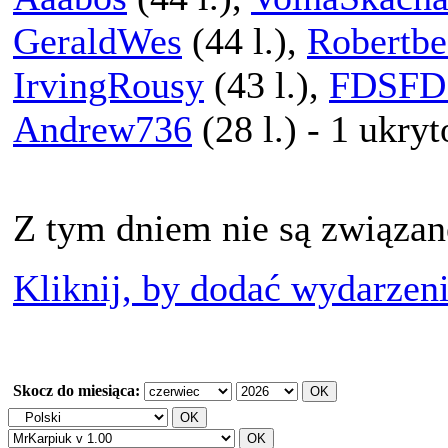
GeraldWes
(44 l.),
Robertbe
IrvingRousy
(43 l.),
FDSFD
Andrew736
(28 l.) - 1 ukryt
Z tym dniem nie są związan
Kliknij, by dodać wydarzen
Skocz do miesiąca: