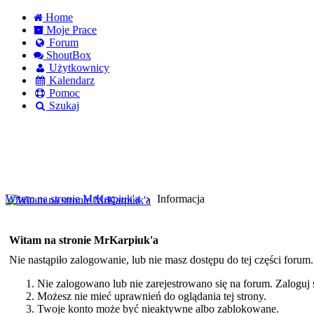
Home
Moje Prace
Forum
ShoutBox
Użytkownicy
Kalendarz
Pomoc
Szukaj
Logowanie
Logowanie Facebook
Rejestracja
Witam na stronie MrKarpiuk'a
Informacja
Witam na stronie MrKarpiuk'a
Nie nastąpiło zalogowanie, lub nie masz dostępu do tej części forum
Nie zalogowano lub nie zarejestrowano się na forum. Zaloguj si
Możesz nie mieć uprawnień do oglądania tej strony.
Twoje konto może być nieaktywne albo zablokowane.