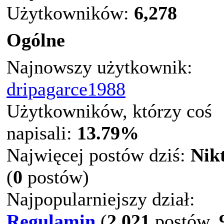
Użytkowników:
6,278
Ogólne
Najnowszy użytkownik:
dripagarce1988
Użytkowników, którzy coś
napisali:
13.79%
Najwięcej postów dziś:
Nik
(
0
postów)
Najpopularniejszy dział:
Regulamin
(
2,021
postów,