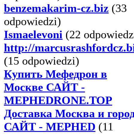
benzemakarim-cz.biz
(33
odpowiedzi)
Ismaelevoni
(22 odpowiedz
http://marcusrashfordcz.b
(15 odpowiedzi)
Купить Мефедрон в
Москве САЙТ -
MEPHEDRONE.TOP
Доставка Москва и горо
САЙТ - MEPHED
(11