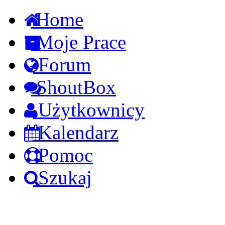
Home
Moje Prace
Forum
ShoutBox
Użytkownicy
Kalendarz
Pomoc
Szukaj