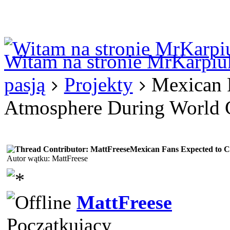
Logowanie
Logowanie Facebook
Rejestracja
Witam na stronie MrKarpiu
pasją
Projekty
Mexican F
Atmosphere During World 
Mexican Fans Expected to C
Autor wątku: MattFreese
MattFreese
Początkujący