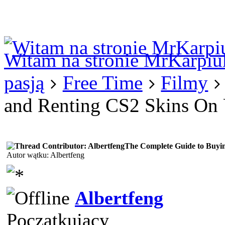
Logowanie
Logowanie Facebook
Rejestracja
Witam na stronie MrKarpiu
pasją
Free Time
Filmy
and Renting CS2 Skins O
The Complete Guide to Buy
Autor wątku: Albertfeng
Albertfeng
Początkujący