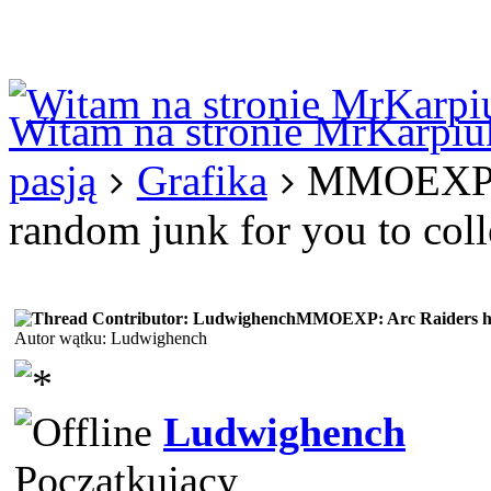
Logowanie
Logowanie Facebook
Rejestracja
Witam na stronie MrKarpiu
pasją
Grafika
MMOEXP: A
random junk for you to coll
MMOEXP: Arc Raiders has 
Autor wątku: Ludwighench
Ludwighench
Początkujący