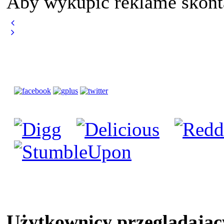
Aby wykupić reklame skont
Użytkownicy przeglądając