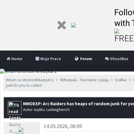
Follo
with 
FREE 
Home
Moje Prace
Forum
ShoutBox
Witam na stronie MrKarpiuk'a
MrKarpiuk - Tworzenie z pasją
Grafika
junk for you to collect
MMOEXP: Arc Raiders has heaps of random junk for you
Autor wątku: Ludwighench
14.05.2026, 08:09