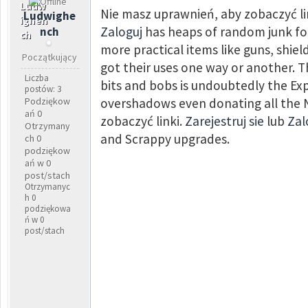
Nie masz uprawnień, aby zobaczyć li
Ludwighe
Zaloguj
has heaps of random junk for 
nch
more practical items like guns, shield
Początkujący
got their uses one way or another. Th
Liczba
bits and bobs is undoubtedly the Ex
postów: 3
Podziękow
overshadows even donating all the 
ań 0
zobaczyć linki.
Zarejestruj sie
lub
Zal
Otrzymany
and Scrappy upgrades.
ch 0
podziękow
ań w 0
post/stach
Otrzymanyc
h 0
podziękowa
ń w 0
post/stach