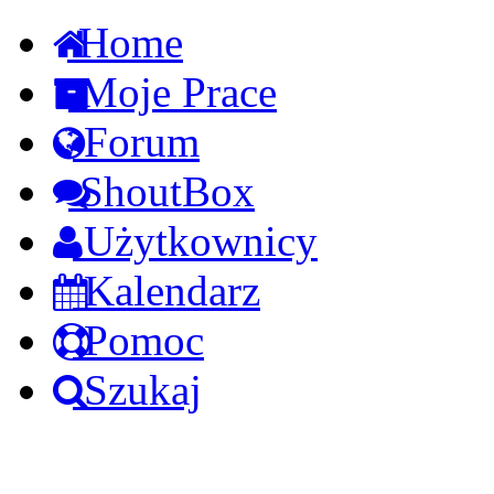
Home
Moje Prace
Forum
ShoutBox
Użytkownicy
Kalendarz
Pomoc
Szukaj