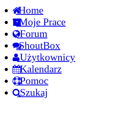
Home
Moje Prace
Forum
ShoutBox
Użytkownicy
Kalendarz
Pomoc
Szukaj