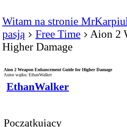
Witam na stronie MrKarpiu
Logowanie
Logowanie Facebook
Rejestracja
pasją
Free Time
Aion 2 
Higher Damage
Aion 2 Weapon Enhancement Guide for Higher Damage
Autor wątku: EthanWalker
EthanWalker
Początkujący