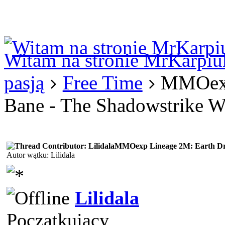
Logowanie
Logowanie Facebook
Rejestracja
Witam na stronie MrKarpiu
pasją
Free Time
MMOexp
Bane - The Shadowstrike 
MMOexp Lineage 2M: Earth Dra
Autor wątku: Lilidala
Lilidala
Początkujący