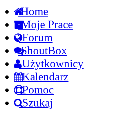
Home
Moje Prace
Forum
ShoutBox
Użytkownicy
Kalendarz
Pomoc
Szukaj