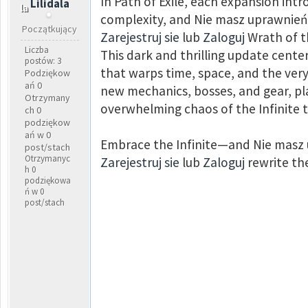
In Path of Exile, each expansion int
Lilidala
complexity, and Nie masz uprawnień,
Początkujący
Zarejestruj sie
lub
Zaloguj
Wrath of th
Liczba
This dark and thrilling update cente
postów: 3
that warps time, space, and the very
Podziękow
ań 0
new mechanics, bosses, and gear, pl
Otrzymany
overwhelming chaos of the Infinite t
ch 0
podziękow
ań w 0
Embrace the Infinite—and Nie masz u
post/stach
Otrzymanyc
Zarejestruj sie
lub
Zaloguj
rewrite the
h 0
podziękowa
ń w 0
post/stach