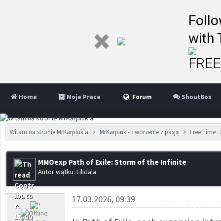
Follo
with 
FREE 
Home
Moje Prace
Forum
ShoutBox
Witam na stronie MrKarpiuk'a
MrKarpiuk - Tworzenie z pasją
Free Time
MMOexp Path of Exile: Storm of the Infinite
Autor wątku: Lilidala
17.03.2026, 09:39