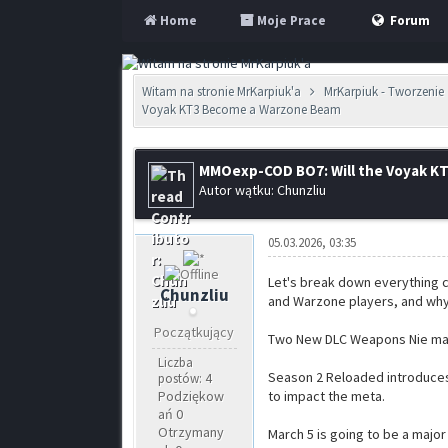
Home
Moje Prace
Forum
Witam na stronie MrKarpiuk'a
MrKarpiuk - Tworzenie 
Voyak KT3 Become a Warzone Beam
MMOexp-COD BO7: Will the Voyak K
Autor wątku: Chunzliu
05.03.2026, 03:35
Let's break down everything c
Chunzliu
and Warzone players, and why 
Początkujący
Two New DLC Weapons Nie mas
Liczba
Season 2 Reloaded introduces
postów: 4
Podziękow
to impact the meta.
ań 0
Otrzymany
March 5 is going to be a major