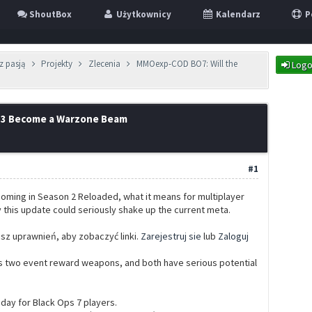
ShoutBox
Użytkownicy
Kalendarz
P
z pasją
Projekty
Zlecenia
MMOexp-COD BO7: Will the
Logo
T3 Become a Warzone Beam
#1
oming in Season 2 Reloaded, what it means for multiplayer
this update could seriously shake up the current meta.
z uprawnień, aby zobaczyć linki.
Zarejestruj sie
lub
Zaloguj
 two event reward weapons, and both have serious potential
 day for Black Ops 7 players.