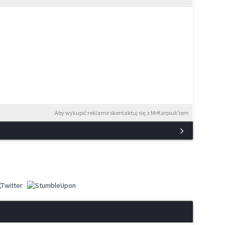
Aby wykupić reklame skontaktuj się z MrKarpiuk'iem