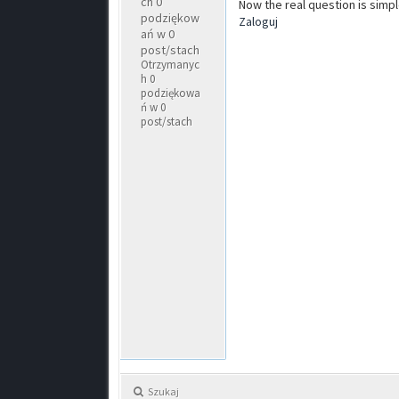
ch 0
Now the real question is simp
podziękow
Zaloguj
ań w 0
post/stach
Otrzymanyc
h 0
podziękowa
ń w 0
post/stach
Szukaj