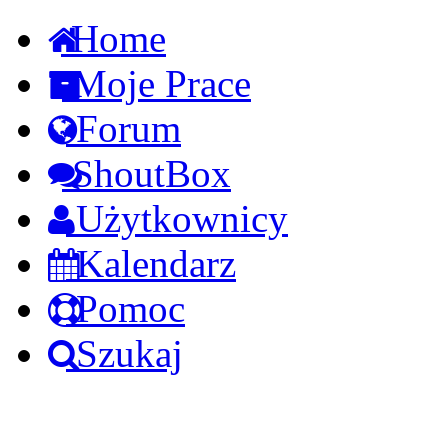
Home
Moje Prace
Forum
ShoutBox
Użytkownicy
Kalendarz
Pomoc
Szukaj