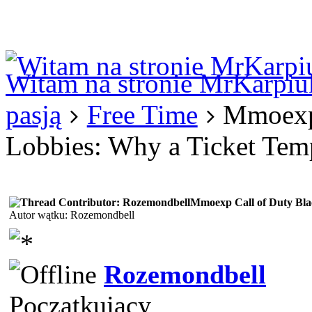
Logowanie
Logowanie Facebook
Rejestracja
Witam na stronie MrKarpiu
pasją
Free Time
Mmoexp 
Lobbies: Why a Ticket Temp
Mmoexp Call of Duty Bla
Autor wątku: Rozemondbell
Rozemondbell
Początkujący