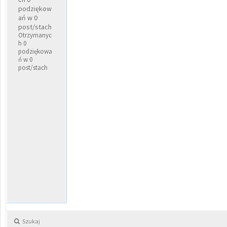
podziękow
ań w 0
post/stach
Otrzymanyc
h 0
podziękowa
ń w 0
post/stach
Szukaj