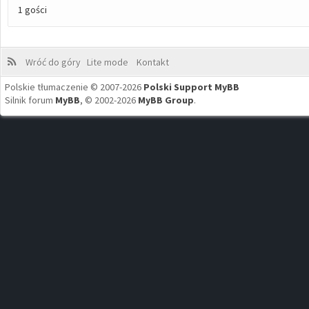
1 gości
Wróć do góry
Lite mode
Kontakt
Polskie tłumaczenie © 2007-2026
Polski Support MyBB
Silnik forum
MyBB
, © 2002-2026
MyBB Group
.