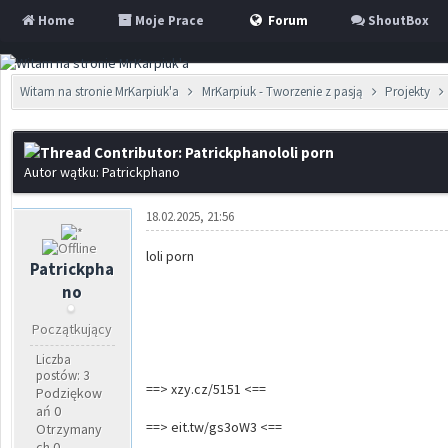
Home
Moje Prace
Forum
ShoutBox
Witam na stronie MrKarpiuk'a
MrKarpiuk - Tworzenie z pasją
Projekty
loli porn
Autor wątku: Patrickphano
18.02.2025, 21:56
loli porn
Patrickpha
no
Początkujący
Liczba
postów: 3
==> xzy.cz/5151 <==
Podziękow
ań 0
==> eit.tw/gs3oW3 <==
Otrzymany
ch 0