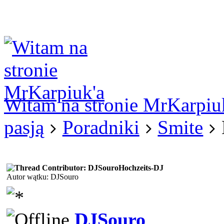
Logowanie
Logowanie Facebook
Rejestracja
Witam na stronie MrKarpiu
pasją
Poradniki
Smite
Hochzeits-DJ
Autor wątku: DJSouro
DJSouro