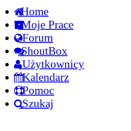
Home
Moje Prace
Forum
ShoutBox
Użytkownicy
Kalendarz
Pomoc
Szukaj