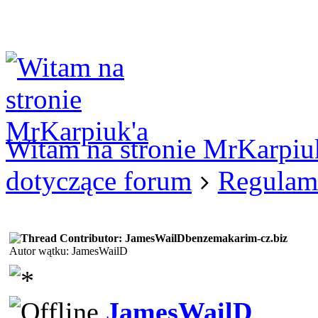
Logowanie
Logowanie Facebook
Rejestracja
Witam na stronie MrKarpiu
dotyczące forum
Regulam
benzemakarim-cz.biz
Autor wątku: JamesWailD
JamesWailD