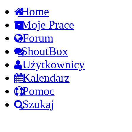
Home
Moje Prace
Forum
ShoutBox
Użytkownicy
Kalendarz
Pomoc
Szukaj