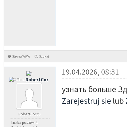
Strona WWW
Szukaj
19.04.2026, 08:31
RobertCor
узнать больше Зде
Zarejestruj sie
lub
RobertCorYS
Liczba postów: 4