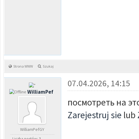
Strona WWW
Szukaj
07.04.2026, 14:15
WilliamPef
посмотреть на это
Zarejestruj sie
lub
WilliamPefGY
Liczba postów: 3