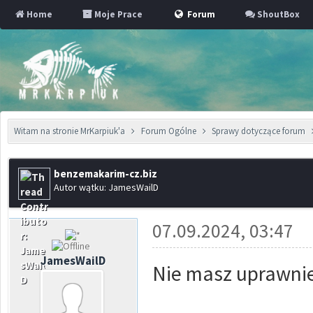
Home
Moje Prace
Forum
ShoutBox
Witam na stronie MrKarpiuk'a
Forum Ogólne
Sprawy dotyczące forum
benzemakarim-cz.biz
Autor wątku: JamesWailD
07.09.2024, 03:47
JamesWailD
Nie masz uprawnie