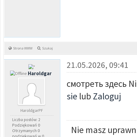
Strona WWW
Szukaj
21.05.2026, 09:41
Haroldgar
смотреть здесь Ni
sie
lub
Zaloguj
HaroldgarPF
Liczba postów: 2
Podziękowań 0
Nie masz uprawni
Otrzymanych 0
podziękowań w 0