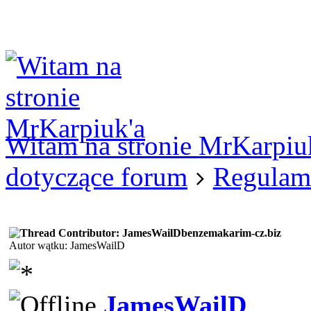
Logowanie
Logowanie Facebook
Rejestracja
Witam na stronie MrKarpiu
dotyczące forum
Regulam
benzemakarim-cz.biz
Autor wątku: JamesWailD
JamesWailD