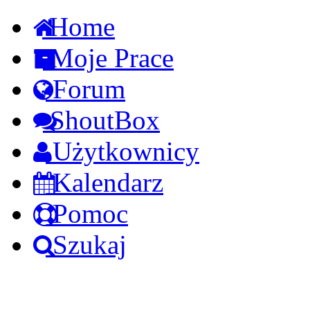
Home
Moje Prace
Forum
ShoutBox
Użytkownicy
Kalendarz
Pomoc
Szukaj