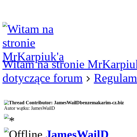
Logowanie
Logowanie Facebook
Rejestracja
Witam na stronie MrKarpiu
dotyczące forum
Regulam
benzemakarim-cz.biz
Autor wątku: JamesWailD
JamesWailD