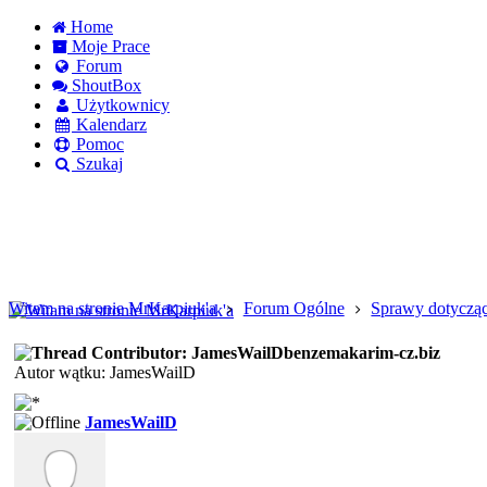
Home
Moje Prace
Forum
ShoutBox
Użytkownicy
Kalendarz
Pomoc
Szukaj
Logowanie
Logowanie Facebook
Rejestracja
Witam na stronie MrKarpiuk'a
Forum Ogólne
Sprawy dotyczą
benzemakarim-cz.biz
Autor wątku: JamesWailD
JamesWailD