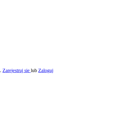
i.
Zarejestruj sie
lub
Zaloguj