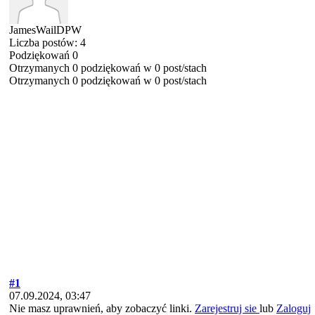
JamesWailDPW
Liczba postów: 4
Podziękowań 0
Otrzymanych 0 podziękowań w 0 post/stach
Otrzymanych 0 podziękowań w 0 post/stach
#1
07.09.2024, 03:47
Nie masz uprawnień, aby zobaczyć linki.
Zarejestruj sie
lub
Zaloguj