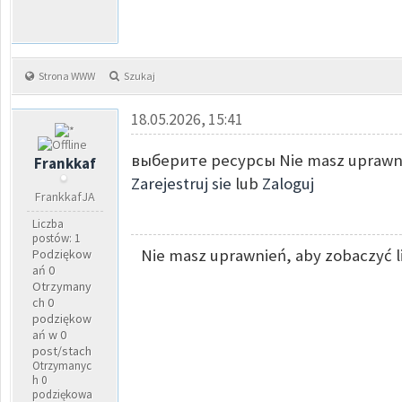
Strona WWW
Szukaj
18.05.2026, 15:41
выберите ресурсы Nie masz uprawnie
Frankkaf
Zarejestruj sie
lub
Zaloguj
FrankkafJA
Liczba
postów: 1
Nie masz uprawnień, aby zobaczyć l
Podziękow
ań 0
Otrzymany
ch 0
podziękow
ań w 0
post/stach
Otrzymanyc
h 0
podziękowa