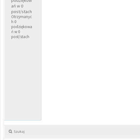
podziękow
ań w 0
post/stach
Otrzymanyc
h 0
podziękowa
ń w 0
post/stach
Szukaj