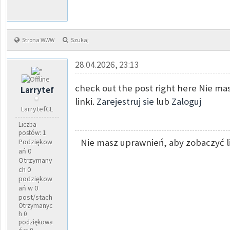
Strona WWW
Szukaj
28.04.2026, 23:13
check out the post right here Nie m
Larrytef
linki.
Zarejestruj sie
lub
Zaloguj
LarrytefCL
Liczba
postów: 1
Nie masz uprawnień, aby zobaczyć l
Podziękow
ań 0
Otrzymany
ch 0
podziękow
ań w 0
post/stach
Otrzymanyc
h 0
podziękowa