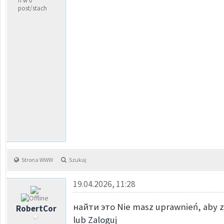
ń w 0
post/stach
Strona WWW
Szukaj
19.04.2026, 11:28
найти это Nie masz uprawnień, aby z
RobertCor
lub
Zaloguj