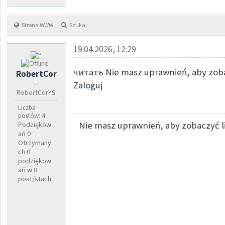
Strona WWW
Szukaj
19.04.2026, 12:29
читать Nie masz uprawnień, aby zoba
RobertCor
Zaloguj
RobertCorYS
Liczba
postów: 4
Nie masz uprawnień, aby zobaczyć l
Podziękow
ań 0
Otrzymany
ch 0
podziękow
ań w 0
post/stach