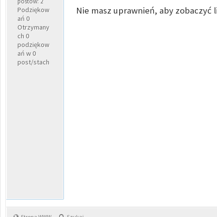
postów: 2
Nie masz uprawnień, aby zobaczyć l
Podziękow
ań 0
Otrzymany
ch 0
podziękow
ań w 0
post/stach
Strona WWW
Szukaj