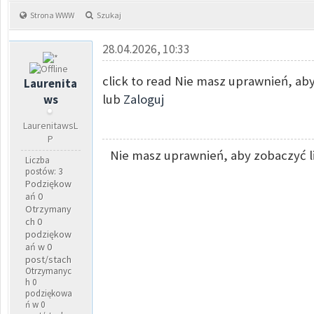
Strona WWW
Szukaj
28.04.2026, 10:33
click to read Nie masz uprawnień, aby
Laurenita
lub
Zaloguj
ws
LaurenitawsL
P
Nie masz uprawnień, aby zobaczyć l
Liczba
postów: 3
Podziękow
ań 0
Otrzymany
ch 0
podziękow
ań w 0
post/stach
Otrzymanyc
h 0
podziękowa
ń w 0