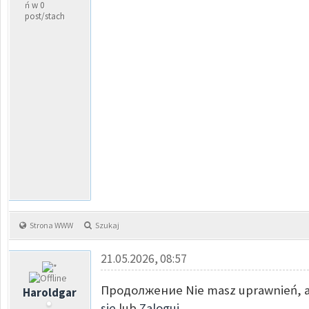
ń w 0
post/stach
Strona WWW
Szukaj
21.05.2026, 08:57
Продолжение Nie masz uprawnień, ab
Haroldgar
sie
lub
Zaloguj