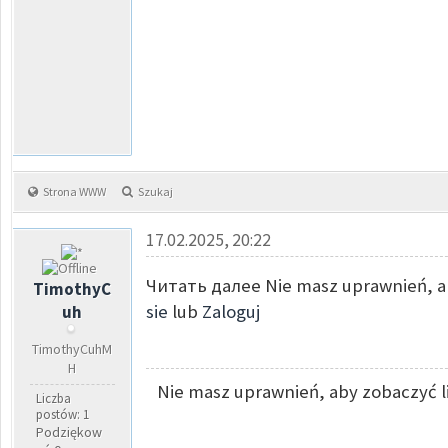
Strona WWW
Szukaj
17.02.2025, 20:22
Читать далее Nie masz uprawnień, ab
TimothyC
sie
lub
Zaloguj
uh
TimothyCuhM
H
Nie masz uprawnień, aby zobaczyć l
Liczba
postów: 1
Podziękow