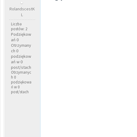
RolandscestK
L
Liczba
postów: 2
Podziękow
ań 0
Otrzymany
ch 0
podziękow
ań w 0
post/stach
Otrzymanyc
h 0
podziękowa
ń w 0
post/stach