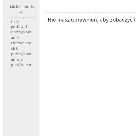
Michaelpiods
ML
Nie masz uprawnień, aby zobaczyć l
Liczba
postów: 3
Podziękow
ań 0
Otrzymany
ch 0
podziękow
ań w 0
post/stach