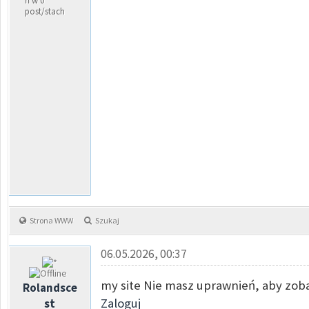
ń w 0
post/stach
Strona WWW
Szukaj
06.05.2026, 00:37
my site Nie masz uprawnień, aby zoba
Rolandsce
Zaloguj
st