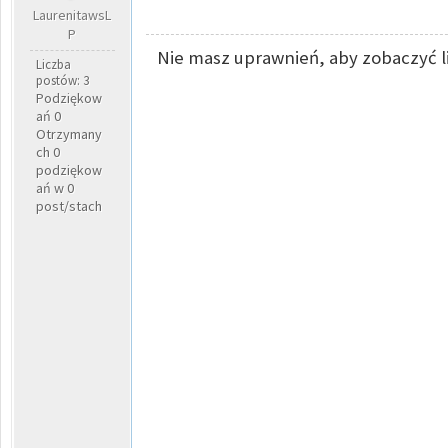
LaurenitawsL
P
Nie masz uprawnień, aby zobaczyć l
Liczba
postów: 3
Podziękow
ań 0
Otrzymany
ch 0
podziękow
ań w 0
post/stach