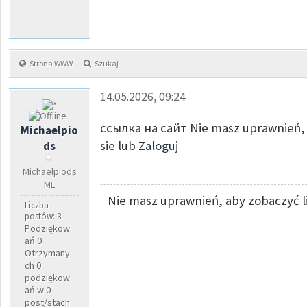
Strona WWW
Szukaj
14.05.2026, 09:24
ссылка на сайт Nie masz uprawnień, 
Michaelpio
sie
lub
Zaloguj
ds
Michaelpiods
ML
Nie masz uprawnień, aby zobaczyć l
Liczba
postów: 3
Podziękow
ań 0
Otrzymany
ch 0
podziękow
ań w 0
post/stach