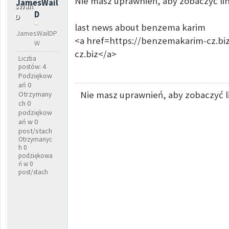
Nie masz uprawnień, aby zobaczyć lin
JamesWail
D
last news about benzema karim
JamesWailDP
<a href=https://benzemakarim-cz.b
W
cz.biz</a>
Liczba
postów: 4
Podziękow
ań 0
Nie masz uprawnień, aby zobaczyć l
Otrzymany
ch 0
podziękow
ań w 0
post/stach
Otrzymanyc
h 0
podziękowa
ń w 0
post/stach