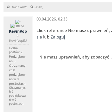
Strona WWW
Szukaj
03.04.2026, 02:33
click reference Nie masz uprawnień, 
KevinVop
sie
lub
Zaloguj
KevinVopEJ
Liczba
postów: 2
Nie masz uprawnień, aby zobaczyć l
Podziękow
ań 0
Otrzymany
ch 0
podziękow
ań w 0
post/stach
Otrzymanyc
h 0
podziękowa
ń w 0
post/stach