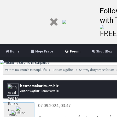
Follo
with 
FREE 
Home
Moje Prace
Forum
ShoutBox
Witam na stronie MrKarpiuk'a
Forum Ogólne
Sprawy dotyczące forum
benzemakarim-cz.biz
Autor wątku: JamesWailD
07.09.2024, 03:47