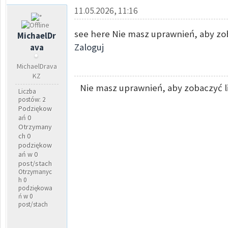
11.05.2026, 11:16
see here Nie masz uprawnień, aby zob
MichaelDr
Zaloguj
ava
MichaelDrava
KZ
Nie masz uprawnień, aby zobaczyć l
Liczba
postów: 2
Podziękow
ań 0
Otrzymany
ch 0
podziękow
ań w 0
post/stach
Otrzymanyc
h 0
podziękowa
ń w 0
post/stach