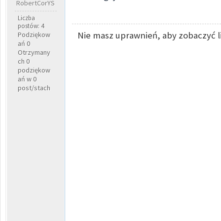
RobertCorYS
Liczba
postów: 4
Nie masz uprawnień, aby zobaczyć l
Podziękow
ań 0
Otrzymany
ch 0
podziękow
ań w 0
post/stach