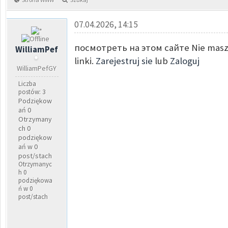
07.04.2026, 14:15
посмотреть на этом сайте Nie masz
WilliamPef
linki.
Zarejestruj sie
lub
Zaloguj
WilliamPefGY
Liczba
postów: 3
Podziękow
ań 0
Otrzymany
ch 0
podziękow
ań w 0
post/stach
Otrzymanyc
h 0
podziękowa
ń w 0
post/stach