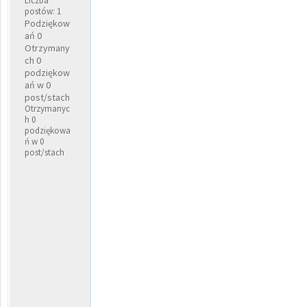
Liczba
postów: 1
Podziękow
ań 0
Otrzymany
ch 0
podziękow
ań w 0
post/stach
Otrzymanyc
h 0
podziękowa
ń w 0
post/stach