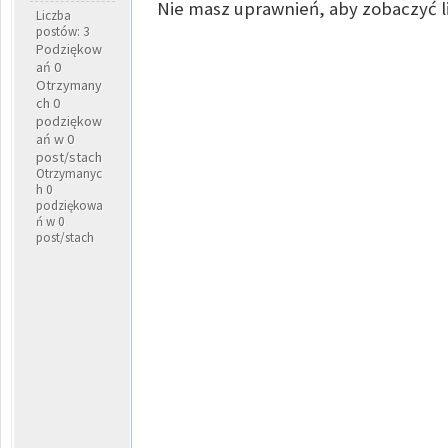
Nie masz uprawnień, aby zobaczyć l
Liczba
postów: 3
Podziękow
ań 0
Otrzymany
ch 0
podziękow
ań w 0
post/stach
Otrzymanyc
h 0
podziękowa
ń w 0
post/stach