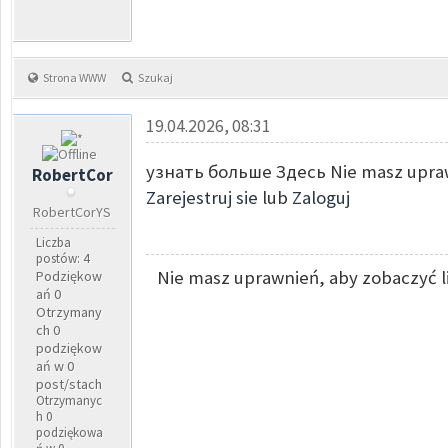
Strona WWW
Szukaj
19.04.2026, 08:31
узнать больше Здесь Nie masz uprawn
RobertCor
Zarejestruj sie
lub
Zaloguj
RobertCorYS
Liczba
postów: 4
Nie masz uprawnień, aby zobaczyć l
Podziękow
ań 0
Otrzymany
ch 0
podziękow
ań w 0
post/stach
Otrzymanyc
h 0
podziękowa