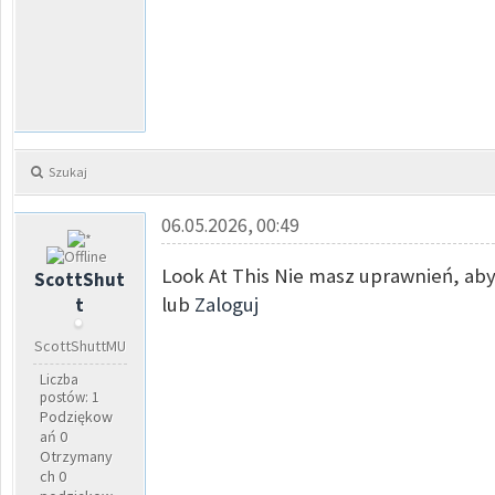
Szukaj
06.05.2026, 00:49
Look At This Nie masz uprawnień, aby
ScottShut
lub
Zaloguj
t
ScottShuttMU
Liczba
postów: 1
Podziękow
ań 0
Otrzymany
ch 0