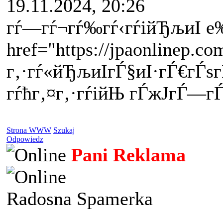
19.11.2024, 20:26
гѓ—гѓ¬гѓ‰гѓ‹гѓійЂљиІ
е
href="https://jpaonlinep.co
г‚·гѓ«йЂљиІ
гЃ§иІ·гЃ€гЃѕ
гѓћг‚¤г‚·гѓійЊ гЃ
ж­ЈгЃ—г
Strona WWW
Szukaj
Odpowiedz
Pani Reklama
Radosna Spamerka