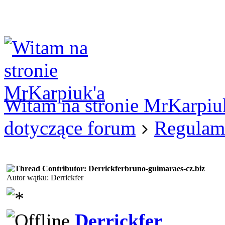
Logowanie
Logowanie Facebook
Rejestracja
Witam na stronie MrKarpiu
dotyczące forum
Regulam
bruno-guimaraes-cz.biz
Autor wątku: Derrickfer
Derrickfer