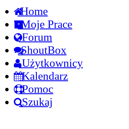
Home
Moje Prace
Forum
ShoutBox
Użytkownicy
Kalendarz
Pomoc
Szukaj