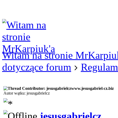
Logowanie
Logowanie Facebook
Rejestracja
Witam na stronie MrKarpiu
dotyczące forum
Regulam
www.jesusgabriel-cz.biz
Autor wątku: jesusgabrielcz
jesusgabrielcz