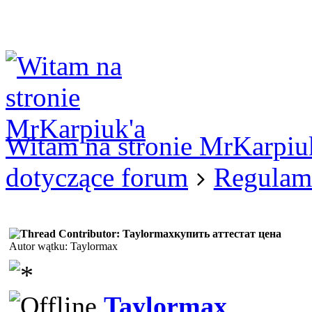
Logowanie
Logowanie Facebook
Rejestracja
Witam na stronie MrKarpiu
dotyczące forum
Regulam
купить аттестат цена
Autor wątku: Taylormax
Taylormax