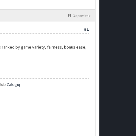
Odpowiedz
#2
es ranked by game variety, fairness, bonus ease,
e
lub
Zaloguj