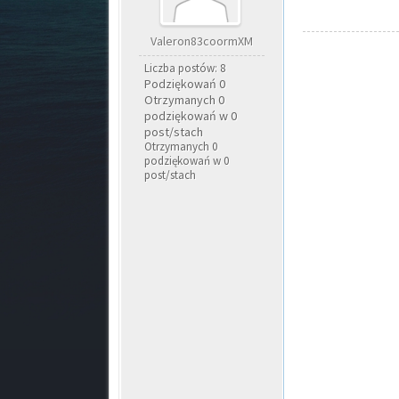
Valeron83coormXM
Liczba postów: 8
Podziękowań 0
Otrzymanych 0
podziękowań w 0
post/stach
Otrzymanych 0
podziękowań w 0
post/stach