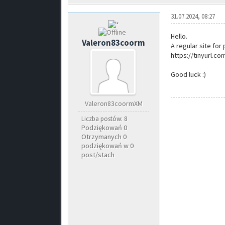
31.07.2024, 08:27
Hello.
Valeron83coorm
A regular site for
https://tinyurl.co
Good luck :)
Valeron83coormXM
Liczba postów: 8
Podziękowań 0
Otrzymanych 0
podziękowań w 0
post/stach