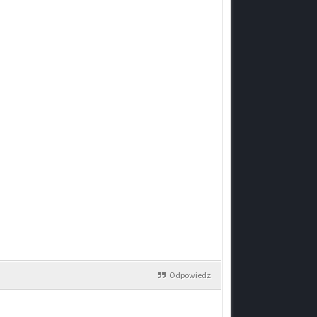
Odpowiedz