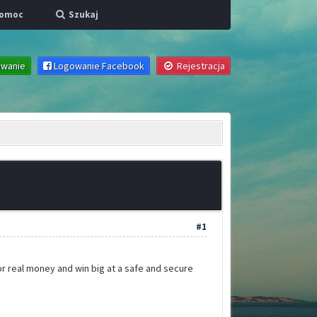
omoc
Szukaj
wanie
Logowanie Facebook
Rejestracja
#1
or real money and win big at a safe and secure