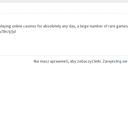
 playing online casinos for absolutely any day, a large number of rare games
m/5hctj7jd
Nie masz uprawnień, aby zobaczyć linki.
Zarejestruj si