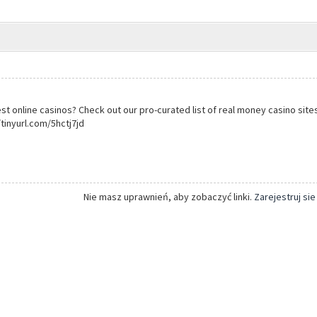
est online casinos? Check out our pro-curated list of real money casino sit
tinyurl.com/5hctj7jd
Nie masz uprawnień, aby zobaczyć linki.
Zarejestruj si