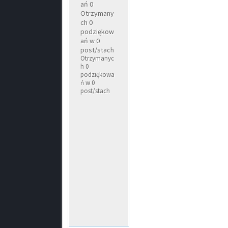
ań 0
Otrzymany
ch 0
podziękow
ań w 0
post/stach
Otrzymanyc
h 0
podziękowa
ń w 0
post/stach