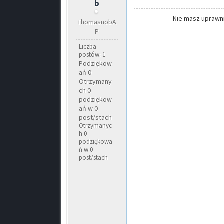
b
Nie masz uprawni
ThomasnobA
P
Liczba
postów: 1
Podziękow
ań 0
Otrzymany
ch 0
podziękow
ań w 0
post/stach
Otrzymanyc
h 0
podziękowa
ń w 0
post/stach