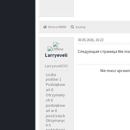
Strona WWW
Szukaj
30.05.2026, 16:22
Следующая страница Nie masz
Larryeveli
LarryeveliOO
Nie masz uprawni
Liczba
postów: 1
Podziękow
ań 0
Otrzymany
ch 0
podziękow
ań w 0
post/stach
Otrzymanyc
h 0
podziękowa