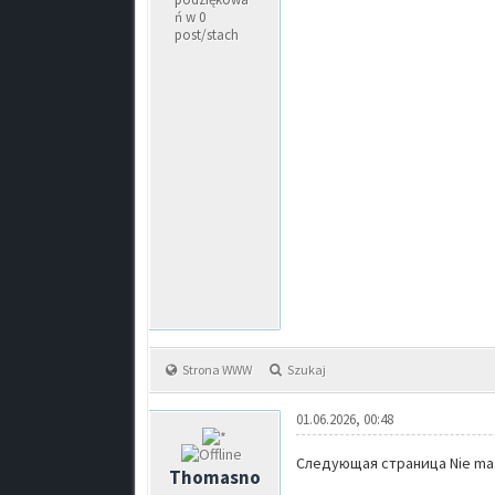
ń w 0
post/stach
Strona WWW
Szukaj
01.06.2026, 00:48
Следующая страница Nie masz
Thomasno