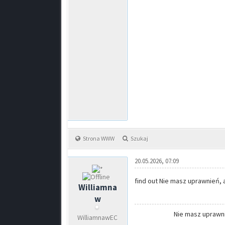
Strona WWW
Szukaj
20.05.2026, 07:09
find out Nie masz uprawnień, 
Williamna
w
Nie masz uprawni
WilliamnawEC