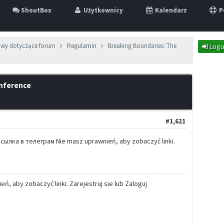
ShoutBox
Użytkownicy
Kalendarz
P
awy dotyczące forum
Regulamin
Breaking Boundaries: The
Logo
onference
#1,621
ылка в телеграм Nie masz uprawnień, aby zobaczyć linki.
eń, aby zobaczyć linki.
Zarejestruj sie
lub
Zaloguj