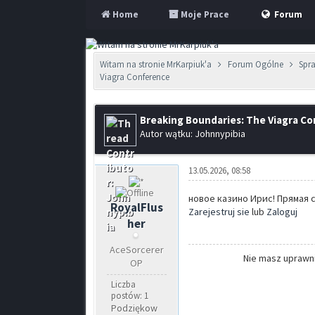
Home
Moje Prace
Forum
Witam na stronie MrKarpiuk'a
Forum Ogólne
Spr
Viagra Conference
Breaking Boundaries: The Viagra C
Autor wątku: Johnnypibia
13.05.2026, 08:58
новое казино Ирис! Прямая сс
RoyalFlus
Zarejestruj sie
lub
Zaloguj
her
AceSorcerer
Nie masz uprawni
OP
Liczba
postów: 1
Podziękow