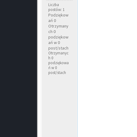
Liczba
postów: 1
Podziękow
ań 0
Otrzymany
ch 0
podziękow
ań w 0
post/stach
Otrzymanyc
h 0
podziękowa
ń w 0
post/stach