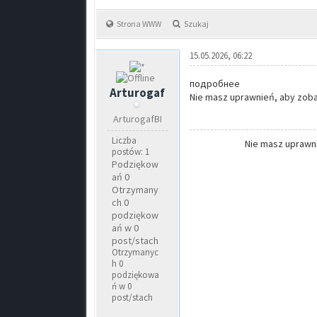
Strona WWW
Szukaj
15.05.2026, 06:22
подробнее
Arturogaf
Nie masz uprawnień, aby zobac
ArturogafBI
Liczba
Nie masz uprawni
postów: 1
Podziękow
ań 0
Otrzymany
ch 0
podziękow
ań w 0
post/stach
Otrzymanyc
h 0
podziękowa
ń w 0
post/stach