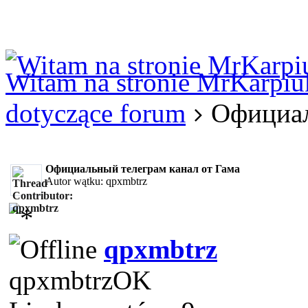
Logowanie
Logowanie Facebook
Rejestracja
Witam na stronie MrKarpiu
dotyczące forum
Официал
Официальный телеграм канал от Гама
Autor wątku: qpxmbtrz
qpxmbtrz
qpxmbtrzOK