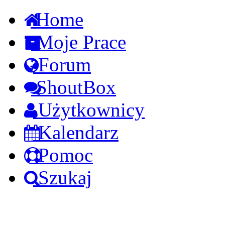
Home
Moje Prace
Forum
ShoutBox
Użytkownicy
Kalendarz
Pomoc
Szukaj