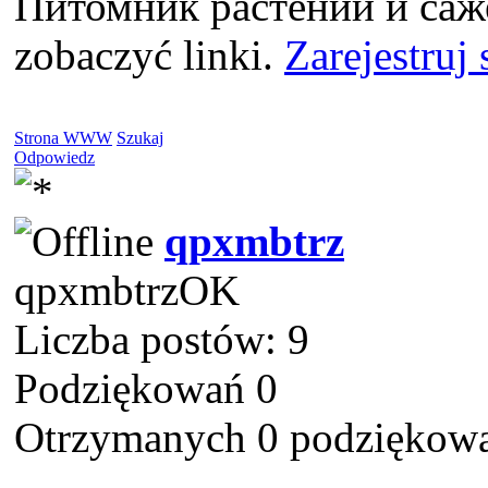
Питомник растений и саже
zobaczyć linki.
Zarejestruj 
Strona WWW
Szukaj
Odpowiedz
qpxmbtrz
qpxmbtrzOK
Liczba postów: 9
Podziękowań 0
Otrzymanych 0 podziękowa