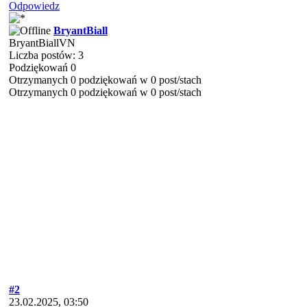
Odpowiedz
BryantBiall
BryantBiallVN
Liczba postów: 3
Podziękowań 0
Otrzymanych 0 podziękowań w 0 post/stach
Otrzymanych 0 podziękowań w 0 post/stach
#2
23.02.2025, 03:50