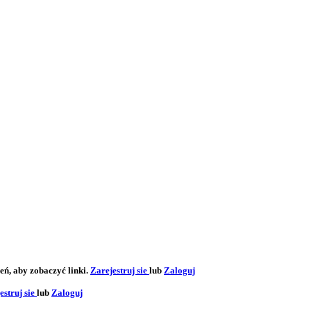
eń, aby zobaczyć linki.
Zarejestruj sie
lub
Zaloguj
estruj sie
lub
Zaloguj