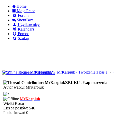
Home
Moje Prace
Forum
ShoutBox
Użytkownicy
Kalendarz
Pomoc
Szukaj
Logowanie
Logowanie Facebook
Rejestracja
Witam na stronie MrKarpiuk'a
MrKarpiuk - Tworzenie z pasją
ZBUKU - Łap marzenia
Autor wątku: MrKarpiuk
MrKarpiuk
Wielki Koxu
Liczba postów: 546
Podziękowań 0