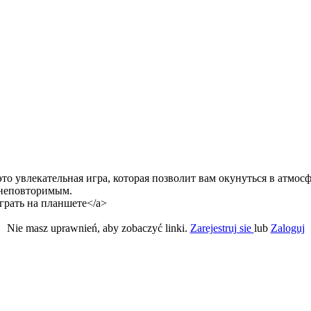
то увлекательная игра, которая позволит вам окунуться в атмо
 неповторимым.
e играть на планшете</a>
Nie masz uprawnień, aby zobaczyć linki.
Zarejestruj sie
lub
Zaloguj