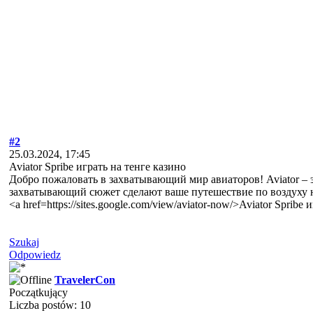
#2
25.03.2024, 17:45
Aviator Spribe играть на тенге казино
Добро пожаловать в захватывающий мир авиаторов! Aviator – э
захватывающий сюжет сделают ваше путешествие по воздуху
<a href=https://sites.google.com/view/aviator-now/>Aviator Sprib
Szukaj
Odpowiedz
TravelerCon
Początkujący
Liczba postów: 10