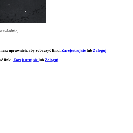
 bezwładnie,
 masz uprawnień, aby zobaczyć linki.
Zarejestruj sie
lub
Zaloguj
ć linki.
Zarejestruj sie
lub
Zaloguj