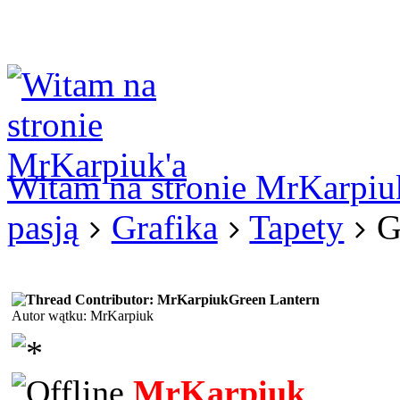
Logowanie
Logowanie Facebook
Rejestracja
Witam na stronie MrKarpiu
pasją
Grafika
Tapety
G
Green Lantern
Autor wątku: MrKarpiuk
MrKarpiuk