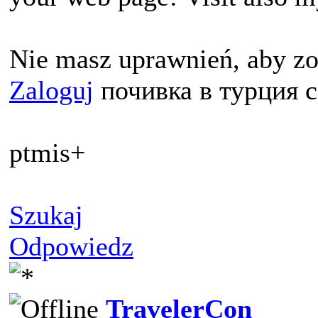
Nie masz uprawnień, aby zo
Zaloguj
почивка в турция 
ptmis+
Szukaj
Odpowiedz
TravelerCon