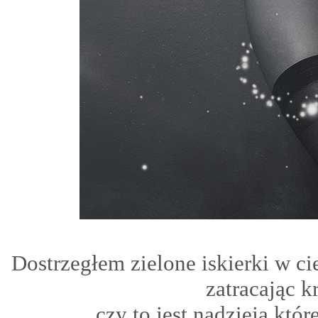
Dostrzegłem zielone iskierki w ci
zatracając 
czy to jest nadzieja któr