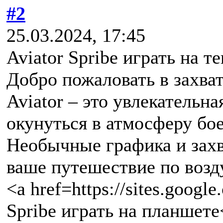
#2
25.03.2024, 17:45
Aviator Spribe играть на т
Добро пожаловать в захв
Aviator – это увлекательна
окунуться в атмосферу бое
Необычные графика и зах
ваше путешествие по воз
<a href=https://sites.googl
Spribe играть на планшете