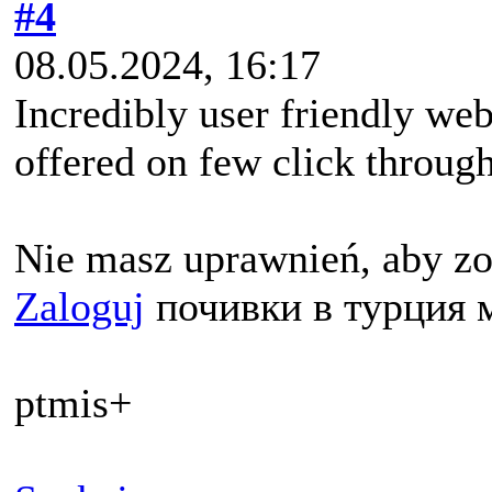
#4
08.05.2024, 16:17
Incredibly user friendly we
offered on few click through
Nie masz uprawnień, aby zo
Zaloguj
почивки в турция 
ptmis+